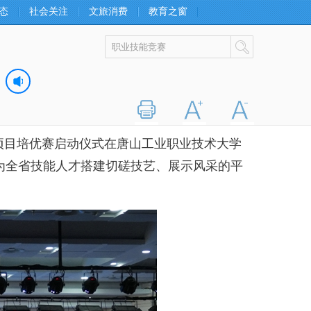
态
社会关注
文旅消费
教育之窗
打印
字大
字小
赛项目培优赛启动仪式在唐山工业职业技术大学
为全省技能人才搭建切磋技艺、展示风采的平