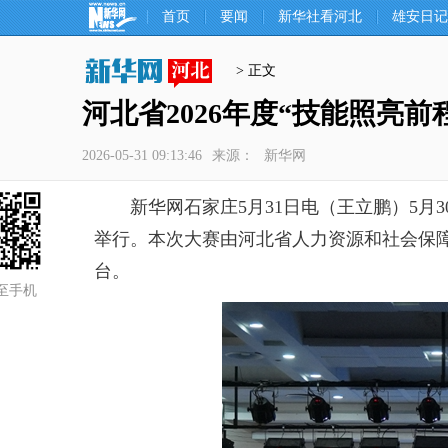
首页
要闻
新华社看河北
雄安日记
> 正文
河北省2026年度“技能照亮
2026-05-31 09:13:46
来源：
新华网
新华网石家庄5月31日电（王立鹏）5月3
举行。本次大赛由河北省人力资源和社会保
台。
至手机