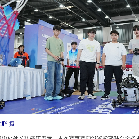
鹏 摄
处处长张盛江表示，本次赛事赛项设置紧密贴合全省主