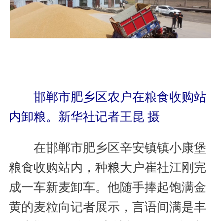
邯郸市肥乡区农户在粮食收购站
内卸粮。新华社记者王昆 摄
在邯郸市肥乡区辛安镇镇小康堡
粮食收购站内，种粮大户崔社江刚完
成一车新麦卸车。他随手捧起饱满金
黄的麦粒向记者展示，言语间满是丰