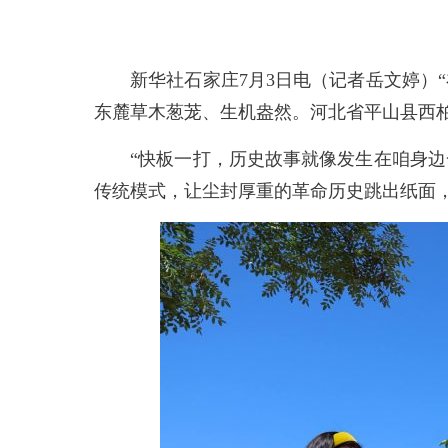
新华社石家庄7月3日电（记者岳文婷）“
东麓草木葱茏、生机盎然。河北省平山县西
“快板一打，历史故事就像发生在咱身边一
传统模式，让尘封厚重的革命历史跳出纸面