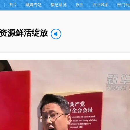
图片
融媒专题
信息速览
政务
行业风采
部门动
资源鲜活绽放