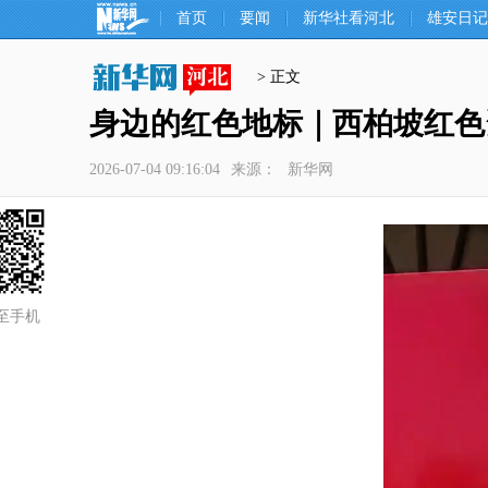
首页
要闻
新华社看河北
雄安日记
> 正文
身边的红色地标｜西柏坡红色
2026-07-04 09:16:04
来源：
新华网
至手机