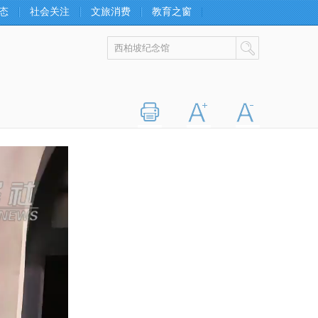
态
社会关注
文旅消费
教育之窗
打印
字大
字小