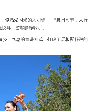
，似熠熠闪光的大明珠……”夏日时节，太行
脆悦耳，游客静静聆听。
着乡土气息的宣讲方式，打破了展板配解说的